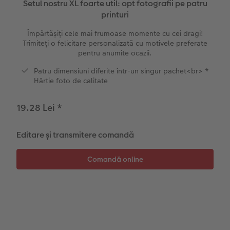
Setul nostru XL foarte util: opt fotografii pe patru
printuri
Exemplele clienților
Nature Prints
Fotografie Aludibond
Felicitări
Povești CEWE
Împărtășiți cele mai frumoase momente cu cei dragi!
Trimiteți o felicitare personalizată cu motivele preferate
Cum funcționează
Dimensiunea imaginii
Galerie foto
Lumea animalelor de companie
Idei cadouri unice
pentru anumite ocazii.
 CEWE
CEWE FOTOCARTE Kids
Poster Premium
Fotografie pe Forex
Rechizite școlare și de birou
Idei de cadouri pentru cei dragi
Patru dimensiuni diferite într-un singur pachet<br> *
Hârtie foto de calitate
CEWE FOTOCARTE Art Collection
Art Prints
Panou de întâmpinare nuntă
Cutii de cadou
Interviuri
19.28 Lei
*
Fotografii standard
Baghete pentru poster
Textile
Călătorie
Editare și transmitere comandă
Cutii cu fotografii
Hexxas
Art Prints
Nuntă
Fotografie pe lemn
Calendare foto
Absolvire
Set fotografii
Fotosticker
Decorațiuni de perete din mai multe părți
CEWE FOTOCARTE Kids
Instant Foto
Colaje foto