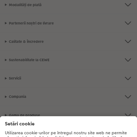
Modalități de plată
Partenerii noștri de livrare
Calitate & Încredere
Sustenabilitate la CEWE
Servicii
Compania
Gama de produse
CEWE Fotolumea