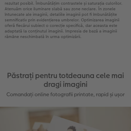
rezultat posibil. Îmbunătățim contrastele și saturația culorilor.
Atenuăm orice iluminare slabă sau zone neclare. În zonele
întunecate ale imaginii, detaliile imaginii pot fi îmbunătățite
semnificativ prin evidențierea umbrelor. Optimizarea imaginii
oferă fiecărui subiect o corecție specifică, dar aceasta este
adaptată la conținutul imaginii. Impresia de bază a imaginii
rămâne neschimbată în urma optimizării.
Păstrați pentru totdeauna cele mai
dragi imagini
Comandați online fotografii printate, rapid și ușor