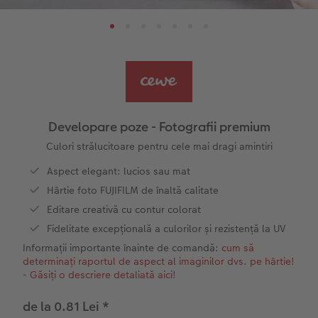
Pas cu Pas editare fotocarte anuar
Fotografii mari pe hârtie foto
Poster cu hartă
Foto magneți
Sfaturi fotografiere
Șabloane pentru fotocarte
Little Prints
Fotografie pe sticlă acrilică
Decorațiuni
Noutăți
Exemplele clienților
Nature Prints
Fotografie Aludibond
Felicitări
Povești CEWE
Cum funcționează
Dimensiunea imaginii
Galerie foto
Lumea animalelor de companie
Idei cadouri unice
 CEWE
Developare poze - Fotografii premium
CEWE FOTOCARTE Kids
Poster Premium
Fotografie pe Forex
Rechizite școlare și de birou
Idei de cadouri pentru cei dragi
Culori strălucitoare pentru cele mai dragi amintiri
Aspect elegant: lucios sau mat
CEWE FOTOCARTE Art Collection
Art Prints
Panou de întâmpinare nuntă
Cutii de cadou
Interviuri
Hârtie foto FUJIFILM de înaltă calitate
Editare creativă cu contur colorat
Fotografii standard
Baghete pentru poster
Textile
Călătorie
Fidelitate excepțională a culorilor și rezistență la UV
Informații importante înainte de comandă:
cum să
Cutii cu fotografii
Hexxas
Art Prints
Nuntă
determinați raportul de aspect al imaginilor dvs. pe hârtie!
- Găsiți o descriere detaliată aici!
Set fotografii
Fotografie pe lemn
Calendare foto
Absolvire
de la 0.81 Lei
*
Fotosticker
Decorațiuni de perete din mai multe părți
CEWE FOTOCARTE Kids