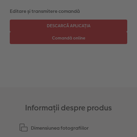
Editare și transmitere comandă
Instant Foto
Colaje foto
Sticker instant
Bandă foto
Fotografii retro XXL
Informații despre produs
Dimensiunea fotografiilor