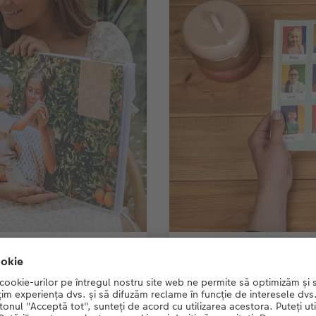
CEWE FOTOCĂRȚI de Absol
școală & liceu
eri o multitudine de
ți propria CEWE
Anii de la grădiniță și șco