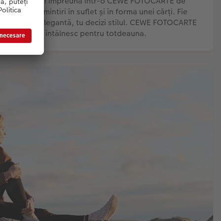
nilor petrecuți împreună într-o CEWE FOTOCARTE de
oții aceste amintiri în suflet și în forma unei cărți. Fie
zantă sau elegantă, tu decizi stilul. CEWE FOTOCARTE
 și bucuria se întâlnesc pentru totdeauna.