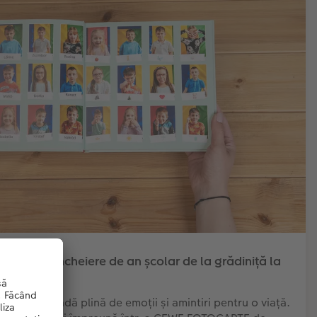
vire și încheiere de an școlar de la grădiniță la
ală - o perioadă plină de emoții și amintiri pentru o viață.