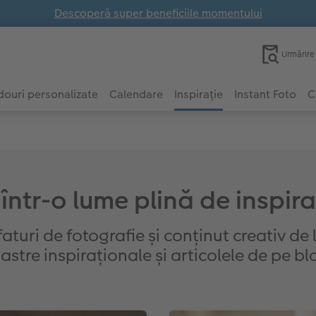
Descoperă super beneficiile momentului
Urmărir
ouri personalizate
Calendare
Inspirație
Instant Foto
C
 într-o lume plină de inspira
faturi de fotografie și conținut creativ de
astre inspiraționale și articolele de pe bl