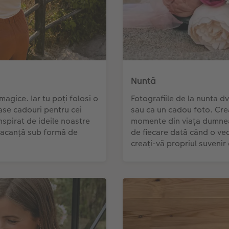
Nuntă
agice. Iar tu poți folosi o
Fotografiile de la nunta 
ase cadouri pentru cei
sau ca un cadou foto. Creaț
nspirat de ideile noastre
momente din viața dumneav
 vacanță sub formă de
de fiecare dată când o vede
creați-vă propriul suvenir