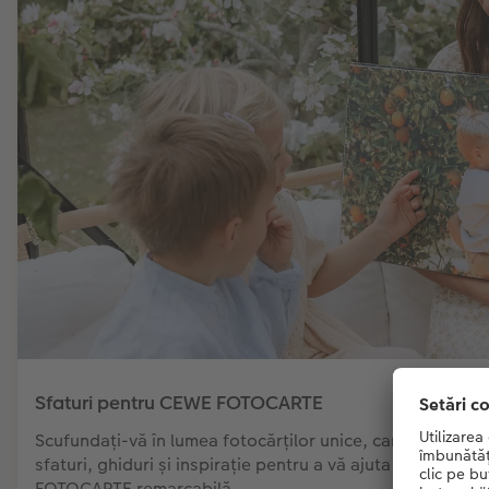
Sfaturi pentru CEWE FOTOCARTE
Scufundați-vă în lumea fotocărților unice, care vă vor of
sfaturi, ghiduri și inspirație pentru a vă ajuta să vă crea
FOTOCARTE remarcabilă.