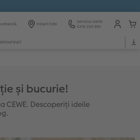
Serviciul clienți
e comandă
Instant Foto
0316 300 693
oncursuri
ție și bucurie!
 la CEWE. Descoperiți ideile
og.