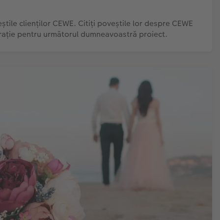
eștile clienților CEWE. Citiți poveștile lor despre CEWE
rație pentru următorul dumneavoastră proiect.