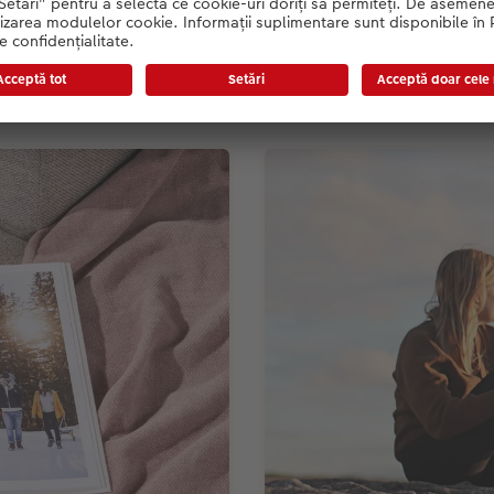
Colectează fotografiile a
absolvire și veți purta cu t
această fotocarte una amu
este locul unde amintirile