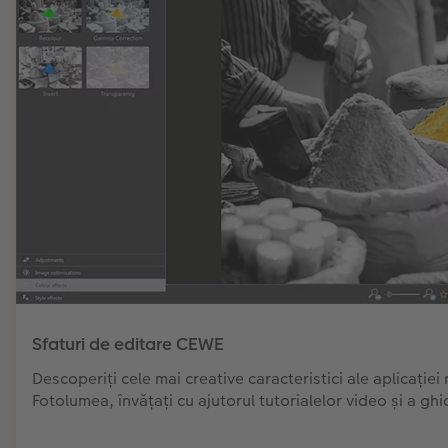
Sfaturi de editare CEWE
Descoperiți cele mai creative caracteristici ale aplicați
Fotolumea, învățați cu ajutorul tutorialelor video și a gh