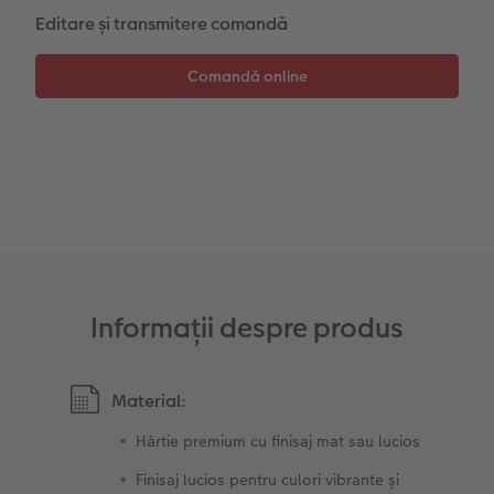
Editare și transmitere comandă
Sticker instant
Bandă foto
Fotografii retro XXL
Informații despre produs
Material:
Hârtie premium cu finisaj mat sau lucios
Finisaj lucios pentru culori vibrante și