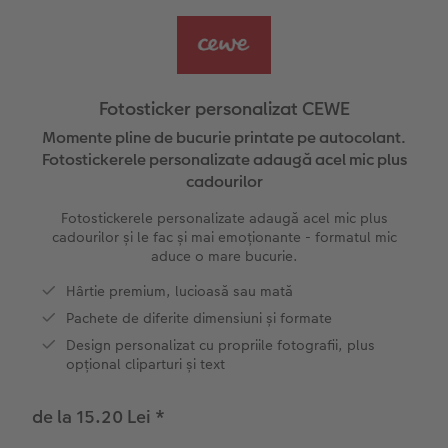
Exemplele clienților
Nature Prints
Fotografie Aludibond
Felicitări
Povești CEWE
Cum funcționează
Dimensiunea imaginii
Galerie foto
Lumea animalelor de companie
Idei cadouri unice
 CEWE
Fotosticker personalizat CEWE
CEWE FOTOCARTE Kids
Poster Premium
Fotografie pe Forex
Idei de cadouri pentru cei dragi
Rechizite școlare și de birou
Momente pline de bucurie printate pe autocolant.
Fotostickerele personalizate adaugă acel mic plus
cadourilor
CEWE FOTOCARTE Art Collection
Art Prints
Panou de întâmpinare nuntă
Cutii de cadou
Interviuri
Fotostickerele personalizate adaugă acel mic plus
Fotografii standard
Baghete pentru poster
Textile
Călătorie
cadourilor și le fac și mai emoționante - formatul mic
aduce o mare bucurie.
Cutii cu fotografii
Hexxas
Art Prints
Nuntă
Hârtie premium, lucioasă sau mată
Pachete de diferite dimensiuni și formate
Set fotografii
Fotografie pe lemn
Calendare foto
Absolvire
Design personalizat cu propriile fotografii, plus
opțional cliparturi și text
Fotosticker
Decorațiuni de perete din mai multe părți
CEWE FOTOCARTE Kids
de la 15.20 Lei
*
Instant Foto
Colaje foto