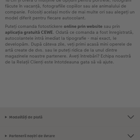
18 cm și oferă o mulțime de opțiuni pentru portrete, fotografii
făcute în vacanță, fotografiile copiilor sau ale animalului de
companie. Folosiți același motiv de mai multe ori sau alegeți un
model diferit pentru fiecare autocolant.
Puteți comanda fotostickere
online prin website
sau prin
aplicația gratuită CEWE
. Odată ce comanda a fost înregistrată,
autocolantele intră imediat la tipografie - mai exact, le
developăm. După câteva zile, veți primi acasă mini operele de
artă create de dvs. sau le puteți ridica de la unul dintre
magazinele noastre partenere. Aveți întrebări? Echipa noastră
de la Relații Clienți este întotdeauna gata să vă ajute.
Modalități de plată
Partenerii noștri de livrare