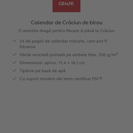
Exemplele clienților
Nature Prints
Fotografie Aludibond
Felicitări
Povești CEWE
Cum funcționează
Dimensiunea imaginii
Galerie foto
Lumea animalelor de companie
Idei cadouri unice
 CEWE
Calendar de Crăciun de birou
CEWE FOTOCARTE Kids
Poster Premium
Fotografie pe Forex
Rechizite școlare și de birou
Idei de cadouri pentru cei dragi
O amintire dragă pentru fiecare zi până la Crăciun
24 de pagini de calendar robuste, care pot fi
CEWE FOTOCARTE Art Collection
Art Prints
Panou de întâmpinare nuntă
Cutii de cadou
Interviuri
întoarse
Hârtie reciclată printată pe ambele fețe, 350 g/m²
Fotografii standard
Baghete pentru poster
Textile
Călătorie
Dimensiune: aprox. 11,4 × 16,1 cm
Tipărire pe bază de apă
Cutii cu fotografii
Hexxas
Art Prints
Nuntă
Cu suport modern din lemn certificat FSC®
Set fotografii
Fotografie pe lemn
Calendare foto
Absolvire
Fotosticker
Decorațiuni de perete din mai multe părți
CEWE FOTOCARTE Kids
Instant Foto
Colaje foto
Sticker instant
Bandă foto