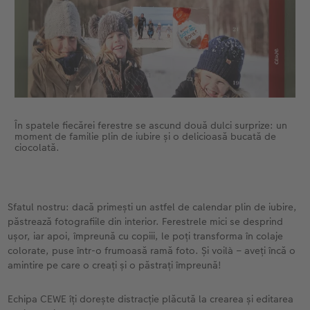
În spatele fiecărei ferestre se ascund două dulci surprize: un
moment de familie plin de iubire și o delicioasă bucată de
ciocolată.
Sfatul nostru: dacă primești un astfel de calendar plin de iubire,
păstrează fotografiile din interior. Ferestrele mici se desprind
ușor, iar apoi, împreună cu copiii, le poți transforma în colaje
colorate, puse într-o frumoasă ramă foto. Și voilà – aveți încă o
amintire pe care o creați și o păstrați împreună!
Echipa CEWE îți dorește distracție plăcută la crearea și editarea