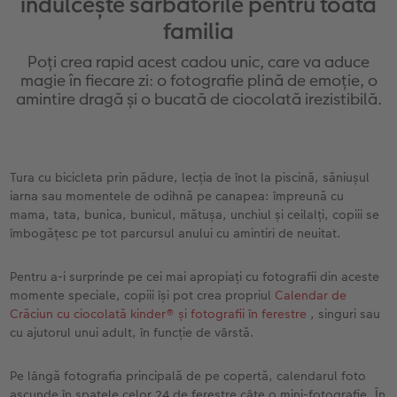
îndulcește sărbătorile pentru toată
Exemplele clienților
Nature Prints
Fotografie Aludibond
Felicitări
Povești CEWE
familia
Cum funcționează
Dimensiunea imaginii
Galerie foto
Lumea animalelor de companie
Idei cadouri unice
Poți crea rapid acest cadou unic, care va aduce
 CEWE
magie în fiecare zi: o fotografie plină de emoție, o
CEWE FOTOCARTE Kids
Poster Premium
Fotografie pe Forex
Rechizite școlare și de birou
Idei de cadouri pentru cei dragi
amintire dragă și o bucată de ciocolată irezistibilă.
CEWE FOTOCARTE Art Collection
Art Prints
Panou de întâmpinare nuntă
Cutii de cadou
Interviuri
Fotografii standard
Baghete pentru poster
Textile
Călătorie
Tura cu bicicleta prin pădure, lecția de înot la piscină, săniușul
iarna sau momentele de odihnă pe canapea: împreună cu
mama, tata, bunica, bunicul, mătușa, unchiul și ceilalți, copiii se
Cutii cu fotografii
Hexxas
Art Prints
Nuntă
îmbogățesc pe tot parcursul anului cu amintiri de neuitat.
Set fotografii
Fotografie pe lemn
Calendare foto
Absolvire
Pentru a-i surprinde pe cei mai apropiați cu fotografii din aceste
momente speciale, copiii își pot crea propriul
Calendar de
Fotosticker
Decorațiuni de perete din mai multe părți
CEWE FOTOCARTE Kids
Crăciun cu ciocolată kinder® și fotografii în ferestre
, singuri sau
cu ajutorul unui adult, în funcție de vârstă.
Instant Foto
Colaje foto
Pe lângă fotografia principală de pe copertă, calendarul foto
Sticker instant
Bandă foto
ascunde în spatele celor 24 de ferestre câte o mini-fotografie. În