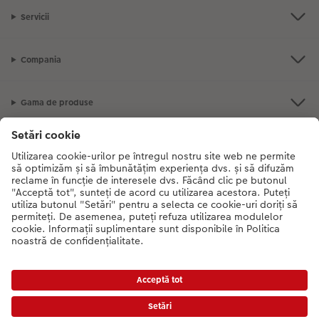
Servicii
Compania
Gama de produse
CEWE Fotolumea
Dacă aveți întrebări despre serviciile noastre sau comanda dvs., vă rugăm
să ne contactati telefonic:
0316 300 693
De luni până duminică: 09:00 -
17:30