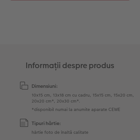
Sticker instant
Bandă foto
Fotografii retro XXL
Informații despre produs
Dimensiuni:
10x15 cm, 13x18 cm cu cadru, 15x15 cm, 15x20 cm,
20x20 cm*, 20x30 cm*.
*disponibil numai la anumite aparate CEWE
Tipuri hârtie:
hârtie foto de înaltă calitate