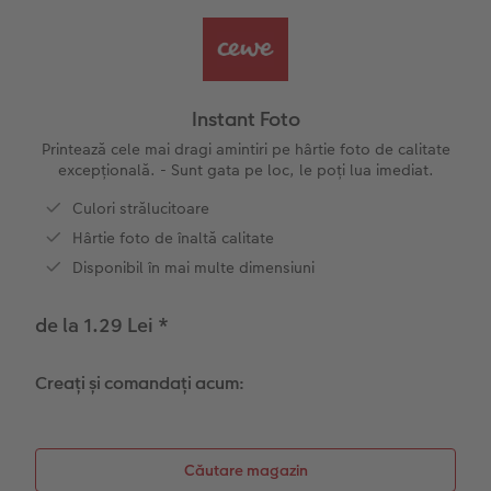
Exemplele clienților
Nature Prints
Fotografie Aludibond
Felicitări
Povești CEWE
Cum funcționează
Dimensiunea imaginii
Galerie foto
Lumea animalelor de companie
Idei cadouri unice
 CEWE
Instant Foto
CEWE FOTOCARTE Kids
Poster Premium
Fotografie pe Forex
Rechizite școlare și de birou
Idei de cadouri pentru cei dragi
Printează cele mai dragi amintiri pe hârtie foto de calitate
excepțională. - Sunt gata pe loc, le poți lua imediat.
CEWE FOTOCARTE Art Collection
Art Prints
Panou de întâmpinare nuntă
Cutii de cadou
Interviuri
Culori strălucitoare
Hârtie foto de înaltă calitate
Fotografii standard
Baghete pentru poster
Textile
Călătorie
Disponibil în mai multe dimensiuni
Cutii cu fotografii
Hexxas
Art Prints
Nuntă
de la 1.29 Lei
*
Set fotografii
Fotografie pe lemn
Calendare foto
Absolvire
Creați și comandați acum:
Fotosticker
Decorațiuni de perete din mai multe părți
CEWE FOTOCARTE Kids
Colaje foto
Instant Foto
Căutare magazin