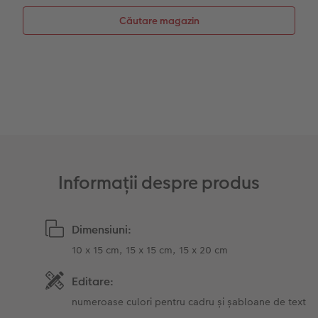
Sticker instant
Bandă foto
Căutare magazin
Fotografii retro XXL
Informații despre produs
Dimensiuni:
10 x 15 cm, 15 x 15 cm, 15 x 20 cm
Editare:
numeroase culori pentru cadru și șabloane de text