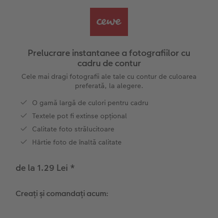
Exemplele clienților
Nature Prints
Fotografie Aludibond
Felicitări
Povești CEWE
Cum funcționează
Dimensiunea imaginii
Galerie foto
Lumea animalelor de companie
Idei cadouri unice
 CEWE
Prelucrare instantanee a fotografiilor cu
cadru de contur
CEWE FOTOCARTE Kids
Poster Premium
Fotografie pe Forex
Rechizite școlare și de birou
Idei de cadouri pentru cei dragi
Cele mai dragi fotografii ale tale cu contur de culoarea
preferată, la alegere.
CEWE FOTOCARTE Art Collection
Art Prints
Panou de întâmpinare nuntă
Cutii de cadou
Interviuri
O gamă largă de culori pentru cadru
Fotografii standard
Baghete pentru poster
Textile
Călătorie
Textele pot fi extinse opțional
Calitate foto strălucitoare
Cutii cu fotografii
Hexxas
Art Prints
Nuntă
Hârtie foto de înaltă calitate
Set fotografii
Fotografie pe lemn
Calendare foto
Absolvire
de la 1.29 Lei
*
Fotosticker
Decorațiuni de perete din mai multe părți
CEWE FOTOCARTE Kids
Creați și comandați acum:
Colaje foto
Instant Foto