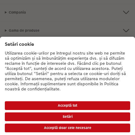
Compania
Gama de produse
CEWE Fotolumea
Dacă aveți întrebări despre serviciile noastre sau comanda dvs., vă rugăm
să ne contactati telefonic:
0316 300 693
De luni până duminică: 09:00 -
17:30
Prețurile sunt prețuri de consum recomandate și includ TVA. Prețurile nu includ taxa