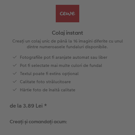
Exemplele clienților
Nature Prints
Fotografie Aludibond
Felicitări
Povești CEWE
Cum funcționează
Dimensiunea imaginii
Galerie foto
Lumea animalelor de companie
Idei cadouri unice
 CEWE
Colaj instant
CEWE FOTOCARTE Kids
Poster Premium
Fotografie pe Forex
Rechizite școlare și de birou
Idei de cadouri pentru cei dragi
Creați un colaj unic de până la 16 imagini diferite cu unul
dintre numeroasele fundaluri disponibile.
CEWE FOTOCARTE Art Collection
Art Prints
Panou de întâmpinare nuntă
Cutii de cadou
Interviuri
Fotografiile pot fi aranjate automat sau liber
Pot fi selectate mai multe culori de fundal
Fotografii standard
Baghete pentru poster
Textile
Călătorie
Textul poate fi extins opțional
Calitate foto strălucitoare
Cutii cu fotografii
Hexxas
Art Prints
Nuntă
Hârtie foto de înaltă calitate
Set fotografii
Fotografie pe lemn
Calendare foto
Absolvire
de la 3.89 Lei
*
Fotosticker
Decorațiuni de perete din mai multe părți
CEWE FOTOCARTE Kids
Creați și comandați acum:
Colaje foto
Instant Foto