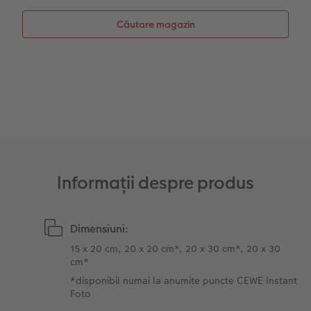
Sticker instant
Bandă foto
Căutare magazin
Fotografii retro XXL
Informații despre produs
Dimensiuni:
15 x 20 cm, 20 x 20 cm*, 20 x 30 cm*, 20 x 30
cm*
*disponibil numai la anumite puncte CEWE Instant
Foto