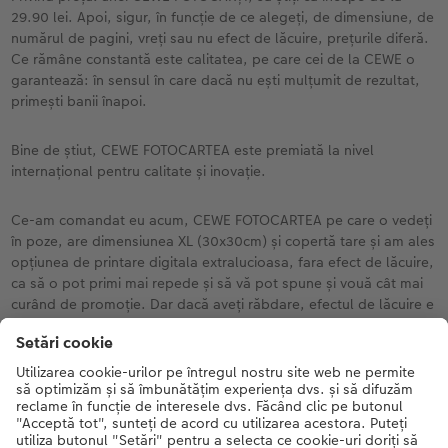
29.90 lei. Apoi, sigur, în funcție de ce alegeți, de dimensiune, de
numărul de pagini, vreți sau nu efect de lăcuire, prețurile diferă.
Ce rămâne constantă este calitatea, pe care cei de la CEWE o
garantează: în sensul în care dacă nu ești mulțumit de rezultat,
primești banii înapoi.
Bine de știut, CEWE FOTOCARTEA este premiată la nivel
internațional pentru calitate și inovație.
Ce-am comandat eu acum, CEWE FOTOCARTEA pe care o vedeți
în poze, are dimensiunea XL (30x30cm) și copertă tare și am ales
opțiunea de printare digitala extralucioasa, fara efect de lăcuire,
ca să o pot primi mai repede și să vă pot spune și vouă cât mai
curând de promoție. Dar dacă aveți răbdare, efectul de lăcuire e
foarte frumos și merită așteptarea.