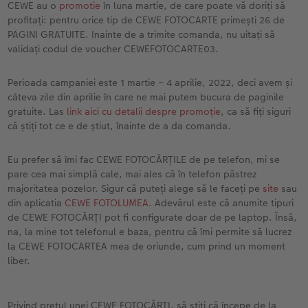
CEWE au o
promotie
în luna martie, de care poate vă doriți să
profitați: pentru orice tip de CEWE FOTOCARTE primești 26 de
PAGINI GRATUITE. Inainte de a trimite comanda, nu uitați să
validați codul de voucher CEWEFOTOCARTE03.
Perioada campaniei este 1 martie – 4 aprilie, 2022, deci avem și
câteva zile din aprilie în care ne mai putem bucura de paginile
gratuite. Las
link aici cu detalii despre promoție
, ca să fiți siguri
că știți tot ce e de știut, înainte de a da comanda.
Eu prefer să îmi fac CEWE FOTOCĂRȚILE de pe telefon, mi se
pare cea mai simplă cale, mai ales că în telefon păstrez
majoritatea pozelor. Sigur că puteți alege să le faceți pe
site
sau
din aplicatia
CEWE FOTOLUMEA
. Adevărul este că anumite tipuri
de CEWE FOTOCĂRȚI pot fi configurate doar de pe laptop. Însă,
na, la mine tot telefonul e baza, pentru că îmi permite să lucrez
la CEWE FOTOCARTEA mea de oriunde, cum prind un moment
liber.
Privind prețul unei CEWE FOTOCĂRȚI, să știți că începe de la