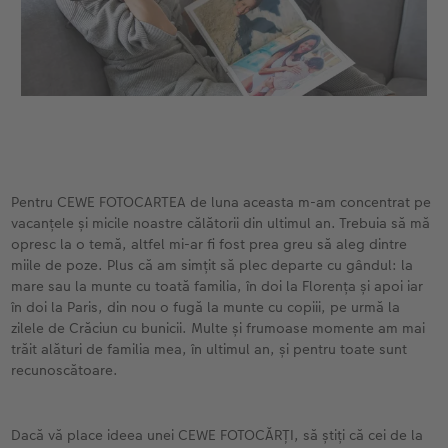
Fotografii retro XXL
Pentru CEWE FOTOCARTEA de luna aceasta m-am concentrat pe
vacanțele și micile noastre călătorii din ultimul an. Trebuia să mă
opresc la o temă, altfel mi-ar fi fost prea greu să aleg dintre
miile de poze. Plus că am simțit să plec departe cu gândul: la
mare sau la munte cu toată familia, în doi la Florența și apoi iar
în doi la Paris, din nou o fugă la munte cu copiii, pe urmă la
zilele de Crăciun cu bunicii. Multe și frumoase momente am mai
trăit alături de familia mea, în ultimul an, și pentru toate sunt
recunoscătoare.
Dacă vă place ideea unei CEWE FOTOCĂRȚI, să știți că cei de la