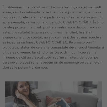
Exemplele clienților
Nature Prints
Fotografie Aludibond
Felicitări
Povești CEWE
Întotdeauna mi-a plăcut sa îmi fac mici bucurii, cu atât mai mult
acum, când se întâmplă ce se întâmplă in jurul nostru, iar micile
Cum funcționează
Dimensiunea imaginii
Galerie foto
Lumea animalelor de companie
Idei cadouri unice
 CEWE
bucurii sunt cele care mă țin pe linia de plutire. Poate vă amintiți,
spre exemplu, că îmi comand periodic CEWE FOTOCĂRȚI. În timp
CEWE FOTOCARTE Kids
Poster Premium
Fotografie pe Forex
Rechizite școlare și de birou
Idei de cadouri pentru cei dragi
ce aleg pozele, mă plimb printre amintiri, apoi dau comanda și
aștept cu sufletul la gură să o primesc, iar când, în sfârșit,
CEWE FOTOCARTE Art Collection
Art Prints
Panou de întâmpinare nuntă
Cutii de cadou
Interviuri
ajunge curierul cu coletul, nu știu cum să îl desfac mai repede și
să încep să răsfoiesc CEWE FOTOCARTEA. Pe urmă o pun în
bibliotecă, alături de celelalte comandate de-a lungul timpului și
Fotografii standard
Baghete pentru poster
Textile
Călătorie
uit de ea o vreme. Iar când o răsfoiesc din nou, încep să mă
minunez de cât au crescut copiii sau îmi amintesc de locuri pe
Cutii cu fotografii
Hexxas
Art Prints
Nuntă
care ne-ar plăcea să le revedem ori de momente pe care ne-am
dori să le putem trăi din nou.
Set fotografii
Fotografie pe lemn
Calendare foto
Absolvire
Fotosticker
Decorațiuni de perete din mai multe părți
CEWE FOTOCARTE Kids
Instant Foto
Colaje foto
Sticker instant
Bandă foto